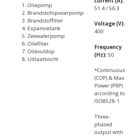
current (A):
Oliepomp
51.4 / 56.3
Brandstofopvoerpomp
Brandstoffilter
Voltage (V):
Expansietank
400
Zeewaterpomp
Oliefilter
Frequency
Olievuldop
(Hz):
50
Uitlaatbocht
*Continuous
(COP) & Max
Power (PRP)
according to
ISO8528-1
Three-
phased
output with