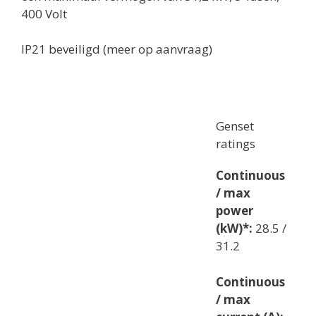
400 Volt
IP21 beveiligd (meer op aanvraag)
Genset
ratings
Continuous
/ max
power
(kW)*:
28.5 /
31.2
Continuous
/ max