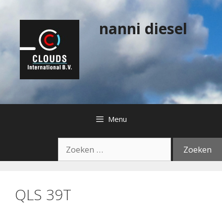
Ga
naar
nanni diesel
de
inhoud
Menu
Zoek
naar:
QLS 39T